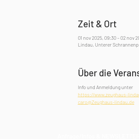
Zeit & Ort
01 nov 2025, 09:30 – 02 nov 2
Lindau, Unterer Schrannenpl
Über die Veran
Info und Anmeldung unter 
https://www.zeughaus-linda
caro@Zeughaus-lindau.de
Anfrage/Infos & NEWSLETTER