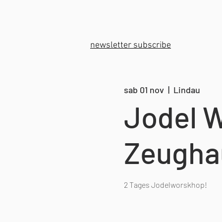
newsletter subscribe
sab 01 nov
  |  
Lindau
Jodel W
Zeugha
2 Tages Jodelworskhop!