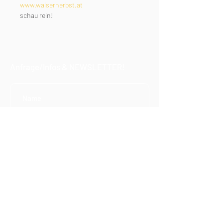
www.walserherbst.at
schau rein! 
Anfrage/Infos & NEWSLETTER!
Einreichen