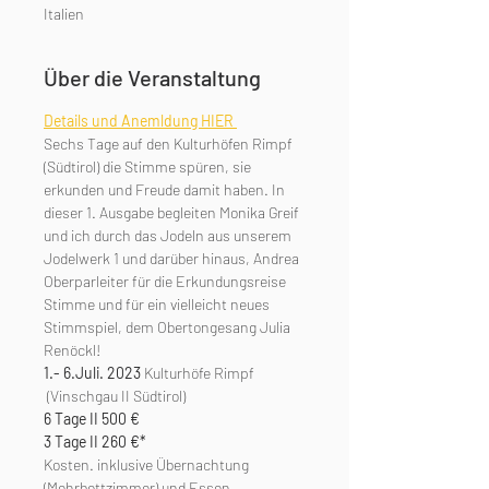
Italien
Über die Veranstaltung
Details und Anemldung HIER 
Sechs Tage auf den Kulturhöfen Rimpf 
(Südtirol) die Stimme spüren, sie 
erkunden und Freude damit haben. In 
dieser 1. Ausgabe begleiten Monika Greif 
und ich durch das Jodeln aus unserem 
Jodelwerk 1 und darüber hinaus, Andrea 
Oberparleiter für die Erkundungsreise 
Stimme und für ein vielleicht neues 
Stimmspiel, dem Obertongesang Julia 
Renöckl!
1.- 6.Juli. 2023
 Kulturhöfe Rimpf 
 (Vinschgau II Südtirol)
6 Tage II 500 € 
3 Tage II 260 €*
Kosten. inklusive Übernachtung 
(Mehrbettzimmer) und Essen. 