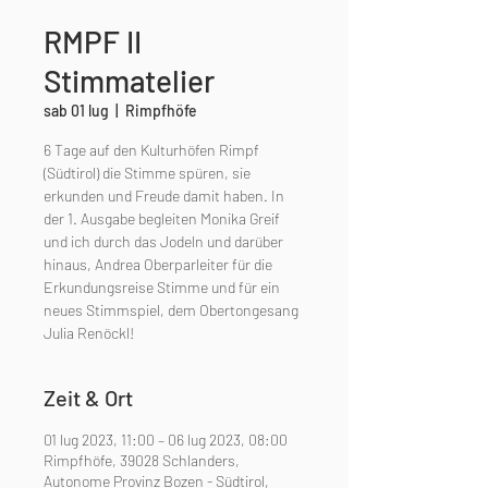
RMPF II
Stimmatelier
sab 01 lug
  |  
Rimpfhöfe
6 Tage auf den Kulturhöfen Rimpf
(Südtirol) die Stimme spüren, sie
erkunden und Freude damit haben. In
der 1. Ausgabe begleiten Monika Greif
und ich durch das Jodeln und darüber
hinaus, Andrea Oberparleiter für die
Erkundungsreise Stimme und für ein
neues Stimmspiel, dem Obertongesang
Julia Renöckl!
Zeit & Ort
01 lug 2023, 11:00 – 06 lug 2023, 08:00
Rimpfhöfe, 39028 Schlanders,
Autonome Provinz Bozen - Südtirol,